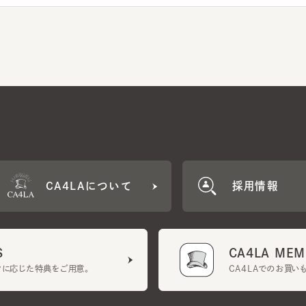
CA4LAについて
採用情報
CA4LA MEMB
に応じた特典をご用意。
CA4LAでのお買いものを