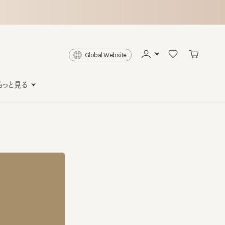
Global Website
と見る