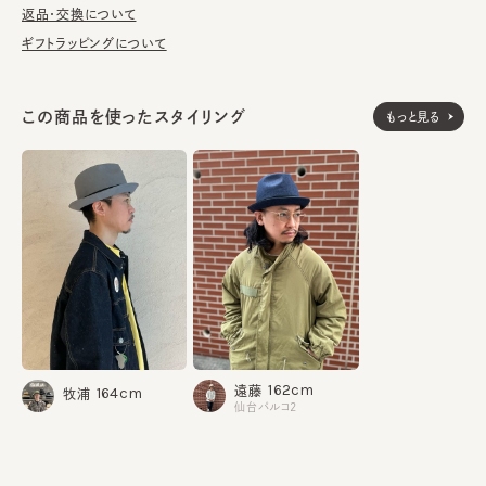
洗濯不可。汚れにつきましては、消臭・抗菌用のスプレーや、帽子
返品・交換について
が汚れてしまう前の対策として、汗止めのハットライナーのお勧め
ギフトラッピングについて
しております。
※サイズ調節スベリ仕様（サイズを小さくする際は、調節テープを
この商品を使ったスタイリング
もっと見る
まっすぐ引き出してください。逆向きに引っ張るとスベリを破損する
可能性がございます。）
表地：綿100%
素材
腰部分：綿100%
裏地：綿100%
made in JAPAN
生産国
162cm
遠藤
164cm
牧浦
仙台パルコ2