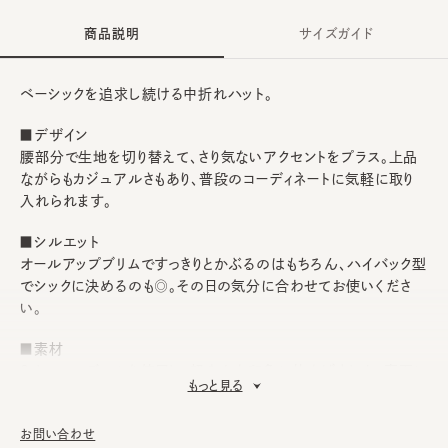
商品説明
サイズガイド
ベーシックを追求し続ける中折れハット。
■デザイン
腰部分で生地を切り替えて、さり気ないアクセントをプラス。上品
ながらもカジュアルさもあり、普段のコーディネートに気軽に取り
入れられます。
■シルエット
オールアップブリムですっきりとかぶるのはもちろん、ハイバック型
でシックに決めるのも◎。その日の気分に合わせてお使いくださ
い。
■素材
8オンスのデニムを使用し、軽やかな印象に仕上げました。春夏シ
もっと見る
ーズンはもちろん、幅広いシーズンでかぶれます。
■お手入れ方法
お問い合わせ