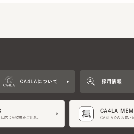
CA4LAについて
採用情報
CA4LA MEMB
に応じた特典をご用意。
CA4LAでのお買いものを