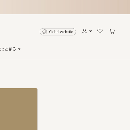
Global Website
と見る