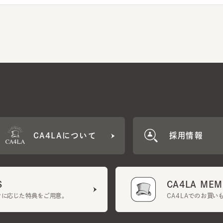
CA4LAについて
採用情報
CA4LA MEMB
に応じた特典をご用意。
CA4LAでのお買いものを