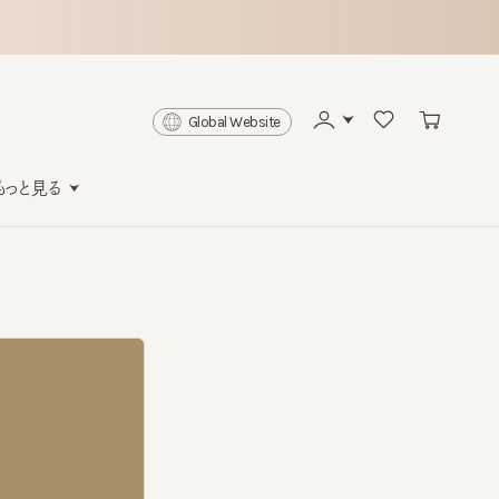
Global Website
と見る