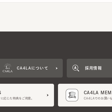
CA4LAについて
採用情報
CA4LA MEMB
に応じた特典をご用意。
CA4LAでのお買いものを