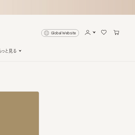
Global Website
と見る