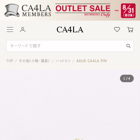
TOP
その他（小物・雑貨）
ハットピン
KAUS CA4LA PIN
/
/
/
1
/
4