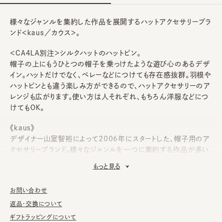
様々なジャンルを集約した作品を展開するハットアクセサリーブラ
ンド＜kaus／カウス＞。
＜CA4LA別注＞シルクハットのハットピン。
帽子の上にもうひとつの帽子を乗っけたような遊び心のあるデザ
イン。ハットだけでなく、ベレーなどにつけても存在感抜群。羽根や
ハットピンとも違う楽しみ方ができるので、ハットアクセサリーのア
レンジも広がります。使い方は人それぞれ、もちろん洋服などにつ
けてもOK。
《kaus》
デザイナー山室智裕によって2006年にスタートした、帽子用のア
クセサリーブランド。様々なジャンルを一つに集約する作品が多い
ことから、カオス（混沌）の語源とも言われている“kaus（カウ
もっと見る
ス）”という言葉がブランド名に。日本国内の工場で生産しており、
細かな作業が得意。造形・仕上げなど全ての工程は、手作業で行
お問い合わせ
われている。また、全てアンティーク仕上げの真鍮を使用。角、虫、
天使シリーズなど、帽子に付ける立体的なピンバッヂを中心に展
返品・交換について
開。
ギフトラッピングについて