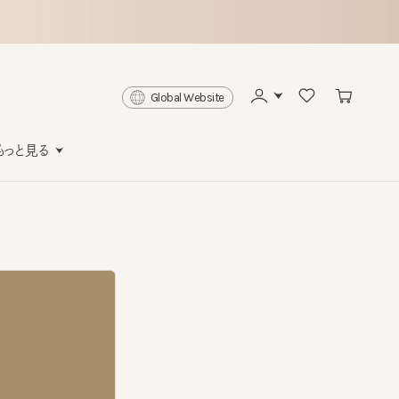
Global Website
と見る