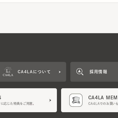
CA4LAについて
採用情報
CA4LA MEMB
に応じた特典をご用意。
CA4LAでのお買いものを