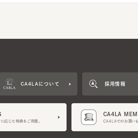
CA4LAについて
採用情報
CA4LA MEMB
に応じた特典をご用意。
CA4LAでのお買いものを