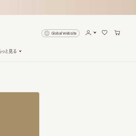
Global Website
と見る