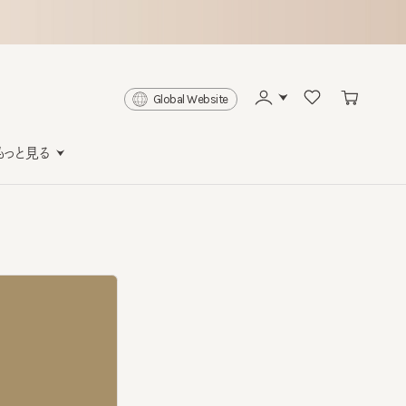
Global Website
と見る