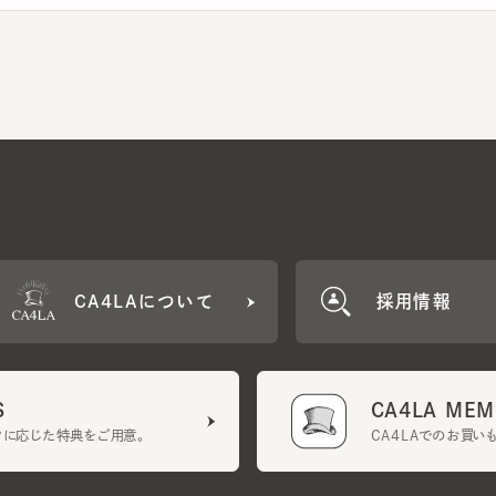
CA4LAについて
採用情報
CA4LA MEMB
に応じた特典をご用意。
CA4LAでのお買いものを