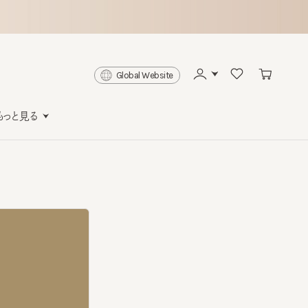
Global Website
と見る