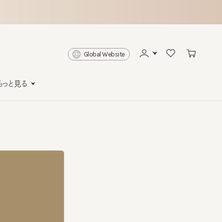
Global Website
と見る