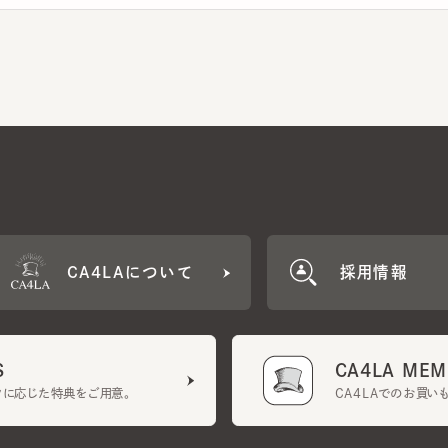
CA4LAについて
採用情報
CA4LA MEMB
に応じた特典をご用意。
CA4LAでのお買いものを