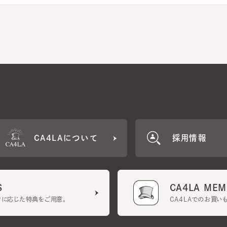
CA4LAについて
採用情報
CA4LA MEMB
に応じた特典をご用意。
CA4LAでのお買いものを