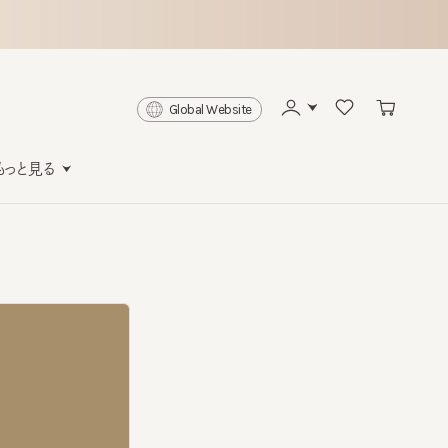
Global Website
と見る