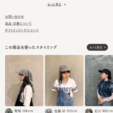
もっと見る
■お手入れ方法
洗濯不可。汚れにつきましては、消臭・抗菌用のスプレーや、帽子
が汚れてしまう前の対策として、汗止めのハットライナーのお勧め
お問い合わせ
しております。
返品・交換について
ギフトラッピングについて
※柄の出方は個体差があります。
この商品を使ったスタイリング
もっと見る
表地：ポリエステル67% レーヨン33%
素材
裏地：綿100%
made in JAPAN
生産国
156cm
152cm
162cm
畦地
佐藤.M
石川