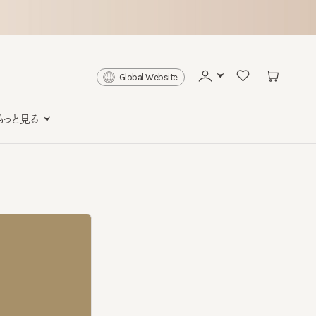
Global Website
と見る