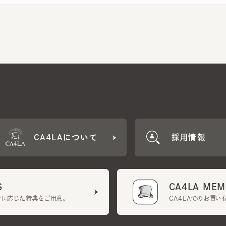
CA4LAについて
採用情報
CA4LA MEMB
に応じた特典をご用意。
CA4LAでのお買いものを