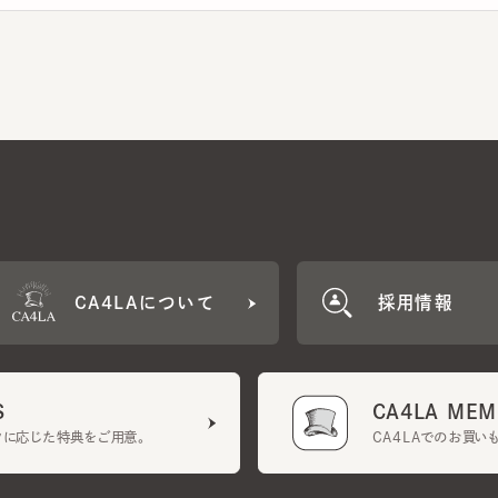
CA4LAについて
採用情報
CA4LA MEMB
に応じた特典をご用意。
CA4LAでのお買いものを