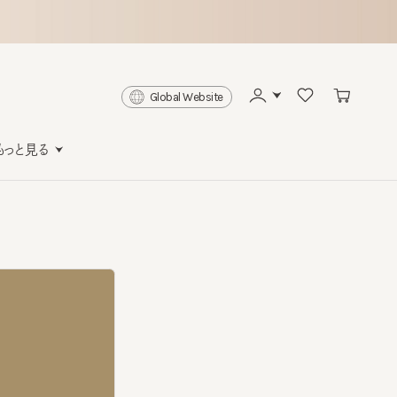
Global Website
と見る