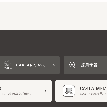
CA4LAについて
採用情報
CA4LA MEMB
に応じた特典をご用意。
CA4LAでのお買いものを