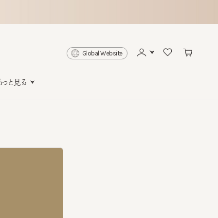
Global Website
と見る