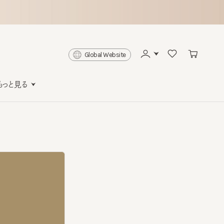
Global Website
と見る