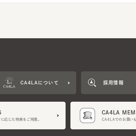
CA4LAについて
採用情報
CA4LA MEMB
に応じた特典をご用意。
CA4LAでのお買いものを