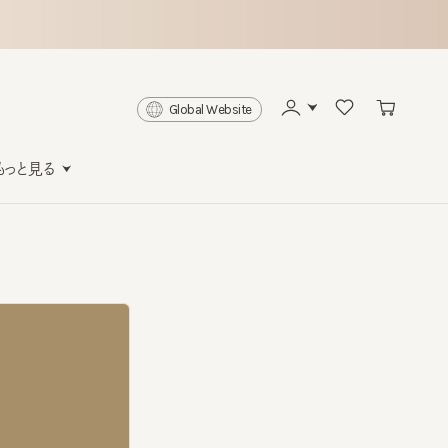
Global Website
と見る