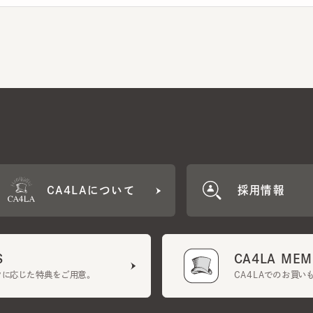
CA4LAについて
採用情報
CA4LA MEMB
に応じた特典をご用意。
CA4LAでのお買いものを