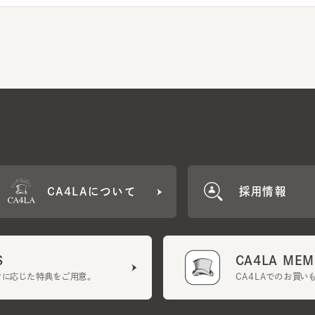
CA4LAについて
採用情報
CA4LA MEMB
に応じた特典をご用意。
CA4LAでのお買いものを