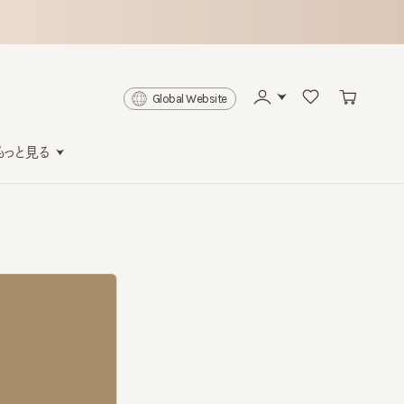
Global Website
と見る