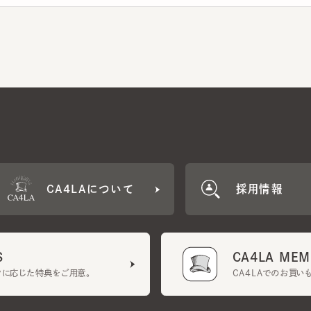
CA4LAについて
採用情報
CA4LA MEMB
に応じた特典をご用意。
CA4LAでのお買いものを