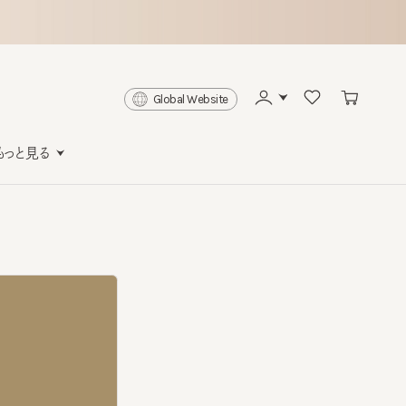
Global Website
と見る