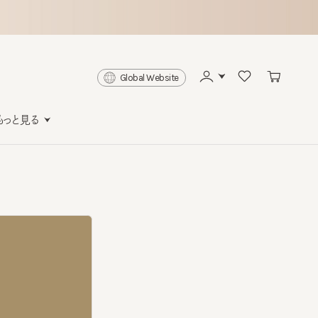
Global Website
と見る