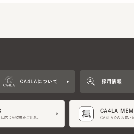
CA4LAについて
採用情報
CA4LA MEMB
に応じた特典をご用意。
CA4LAでのお買いものを