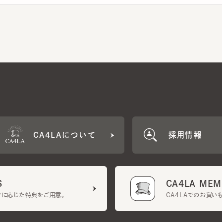
CA4LAについて
採用情報
CA4LA MEMB
に応じた特典をご用意。
CA4LAでのお買いものを