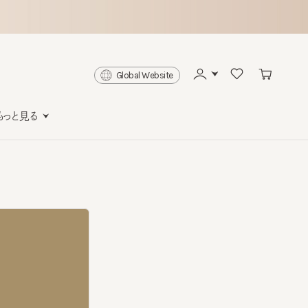
Global Website
と見る