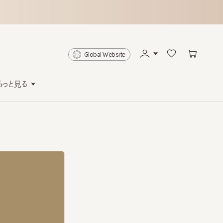
Global Website
と見る