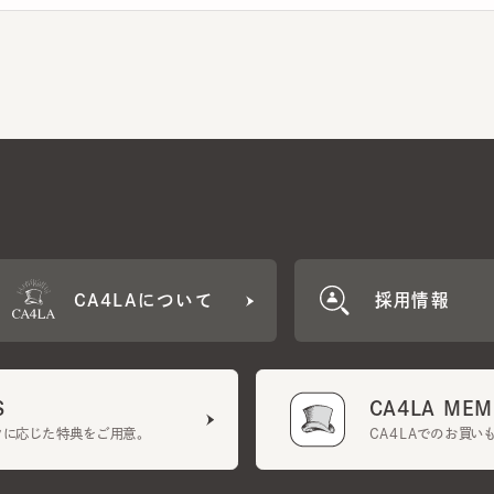
CA4LAについて
採用情報
CA4LA MEMB
に応じた特典をご用意。
CA4LAでのお買いものを