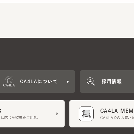
CA4LAについて
採用情報
CA4LA MEMB
に応じた特典をご用意。
CA4LAでのお買いものを