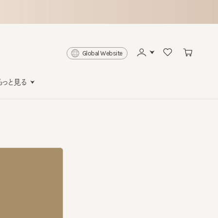
Global Website
と見る