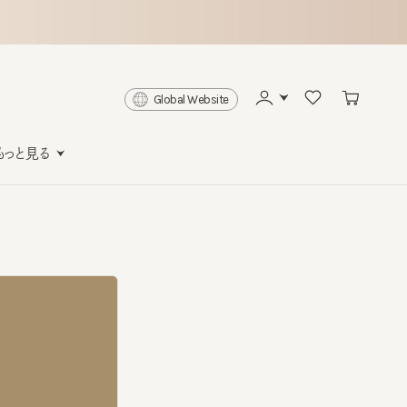
Global Website
と見る