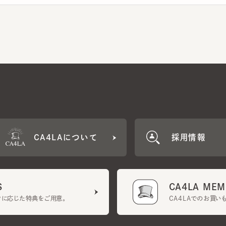
CA4LAについて
採用情報
CA4LA MEMB
に応じた特典をご用意。
CA4LAでのお買いものを