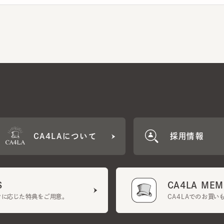
CA4LAについて
採用情報
CA4LA MEMB
に応じた特典をご用意。
CA4LAでのお買いものを