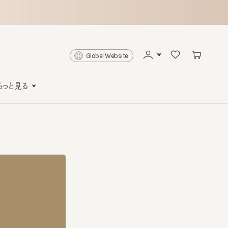
Global Website
と見る