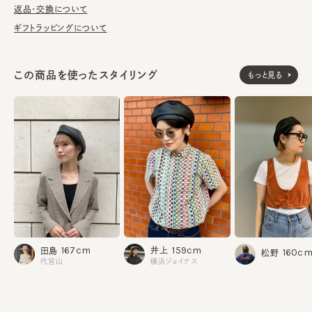
返品・交換について
ギフトラッピングについて
この商品を使ったスタイリング
もっと見る
159cm
167cm
井上
田島
160c
松野
横浜ジョイナス
代官山