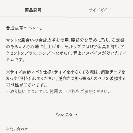
商品説明
サイズガイド
合成皮革のベレー。
マットな風合いの合成皮革を使用。腰部分を高めに取り、安定感
のあるかぶり心地に仕上げました。トップにはU字金具を飾り、ア
クセントをプラス。シンプルながらも、程よいスパイスが効いたアイ
テムです。
※サイズ調節スベリ仕様（サイズを小さくする際は、調節テープを
まっすぐ引き出してください。逆向きに引っ張るとスベリを破損する
可能性がございます。）
※取り扱いについては、付属の下げ札をご参照ください。
表地：合成皮革
素材
もっと見る
裏地：綿100%
made in JAPAN
生産国
お問い合わせ