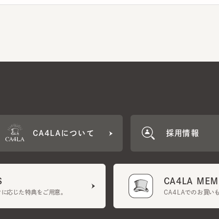
CA4LAについて
採用情報
CA4LA MEMB
に応じた特典をご用意。
CA4LAでのお買いものを