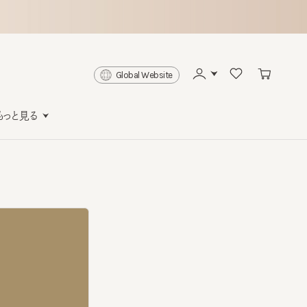
Global Website
と見る