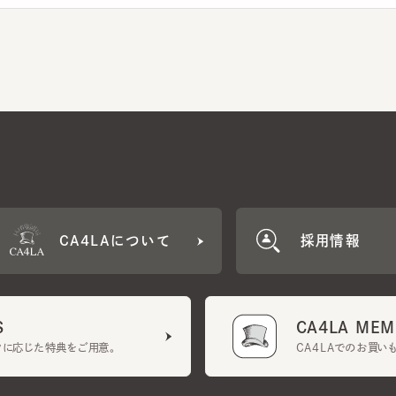
CA4LAについて
採用情報
CA4LA MEMB
に応じた特典をご用意。
CA4LAでのお買いものを