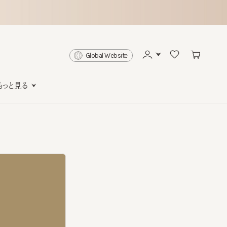
Global Website
と見る