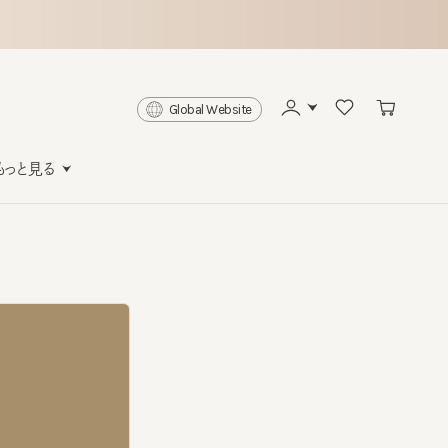
Global Website
と見る