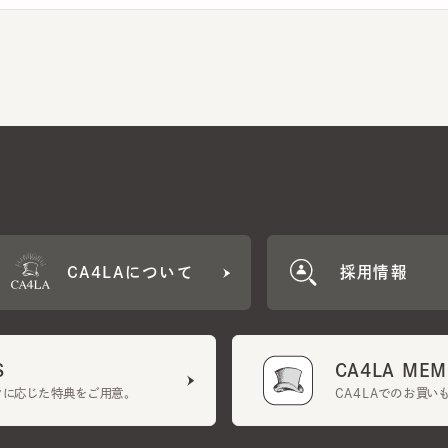
CA4LAについて
採用情報
CA4LA MEMB
に応じた特典をご用意。
CA4LAでのお買いものを