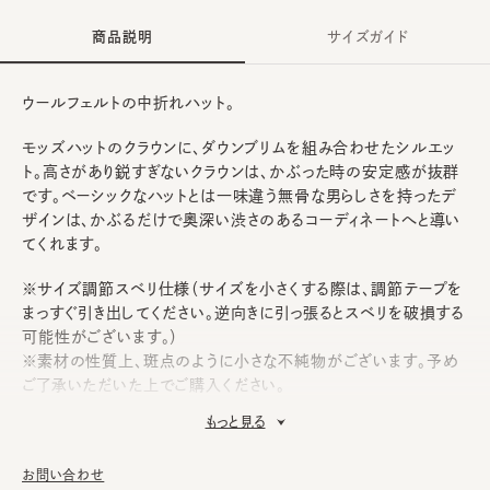
商品説明
サイズガイド
ウールフェルトの中折れハット。
モッズハットのクラウンに、ダウンブリムを組み合わせたシルエッ
ト。高さがあり鋭すぎないクラウンは、かぶった時の安定感が抜群
です。ベーシックなハットとは一味違う無骨な男らしさを持ったデ
ザインは、かぶるだけで奥深い渋さのあるコーディネートへと導い
てくれます。
※サイズ調節スベリ仕様（サイズを小さくする際は、調節テープを
まっすぐ引き出してください。逆向きに引っ張るとスベリを破損する
可能性がございます。）
※素材の性質上、斑点のように小さな不純物がございます。予め
ご了承いただいた上でご購入ください。
もっと見る
本体：ウール
素材
お問い合わせ
飾り部分：レーヨン100%