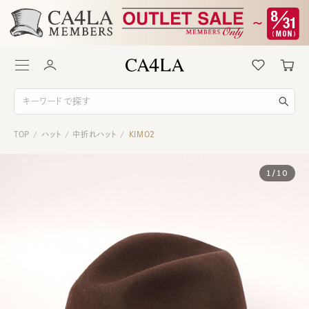
TOP
ハット
中折れハット
KIMO2
/
/
/
1
/
10