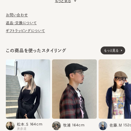
もっと見る
■お手入れ方法
洗濯不可。汚れにつきましては、消臭・抗菌用のスプレーや、帽子
お問い合わせ
が汚れてしまう前の対策として、汗止めのハットライナーのお勧め
返品・交換について
しております。
ギフトラッピングについて
※サイズ調節スベリ仕様（サイズを小さくする際は、調節テープを
まっすぐ引き出してください。逆向きに引っ張るとスベリを破損する
この商品を使ったスタイリング
もっと見る
可能性がございます。）
※柄の出方は個体差があります。
《BLACK》
素材
表地：ポリエステル100%
裏地：ポリエステル52% 綿48%
《NAVY／BROWN》
表地：ポリエステル99% レーヨン1%
腰部分：ポリエステル100%
裏地：ポリエステル52% 綿48%
made in JAPAN
生産国
164cm
松本.S
164cm
152
牧浦
佐藤.M
表参道