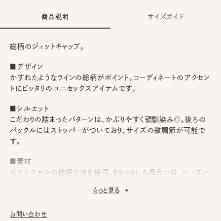
商品説明
サイズガイド
総柄のジェットキャップ。
■デザイン
かすれたようなラインの総柄がポイント。コーディネートのアクセン
トにピッタリのユニセックスアイテムです。
■シルエット
こだわりの詰まったパターンは、かぶりやすく頭馴染み◎。後ろの
バックルにはストッパーがついており、サイズの微調節が可能で
す。
■素材
ポリエステルの総柄生地を使用。さらっとした風合いは、シーズン
を問わずお使いいただけます。
もっと見る
■お手入れ方法
洗濯不可。汚れにつきましては、消臭・抗菌用のスプレーや、帽子
お問い合わせ