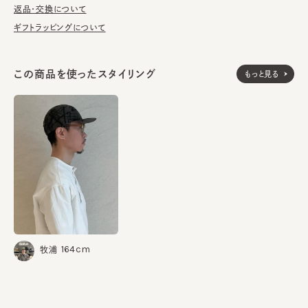
が汚れてしまう前の対策として、汗止めのハットライナーのお勧め
返品・交換について
しております。
ギフトラッピングについて
※柄の出方は個体差があります。
この商品を使ったスタイリング
もっと見る
表地：ポリエステル100%
素材
裏地：ポリエステル100%
made in JAPAN
生産国
164cm
牧浦