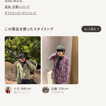
が汚れてしまう前の対策として、汗止めのハットライナーのお勧め
お問い合わせ
しております。
返品・交換について
ギフトラッピングについて
※柄の出方は個体差があります。
この商品を使ったスタイリング
もっと見る
素材
表地：ポリエステル59% レーヨン41%
裏地：ポリエステル52% 綿48%
made in JAPAN
生産国
168cm
159cm
小川
近藤
横浜ジョイナス
大丸神戸店