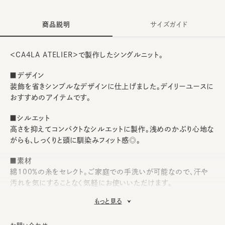
商品説明
サイズガイド
＜CA4LA ATELIER＞で製作したシングルニット。
■デザイン
装飾を省きシンプルなデザインに仕上げました。デイリーユースに
おすすめのアイテムです。
■シルエット
高さを抑えてコンパクトなシルエットに製作。浅めのかぶり心地な
がらも、しっくりと頭に馴染みフィット感◎。
■素材
綿100％の糸をセレクト。ご家庭での手洗いが可能なので、汗や
汚れを気にすることなく気軽にお使いいただけます。
もっと見る
■お手入れ方法
洗濯可能。洗うことにより風合いに多少の変化が起こります。お洗