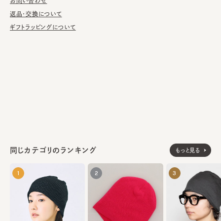
濯の際は単独手洗いで洗濯後、形を整え陰干ししてください。
お問い合わせ
返品・交換について
※手編みのため、シルエット・サイズ感に多少の個体差がありま
ギフトラッピングについて
す。
※手洗いの際は付属のアテンションを必ずご参照ください。
素材
綿100%
made in JAPAN
生産国
同じカテゴリのランキング
もっと見る
1
2
3