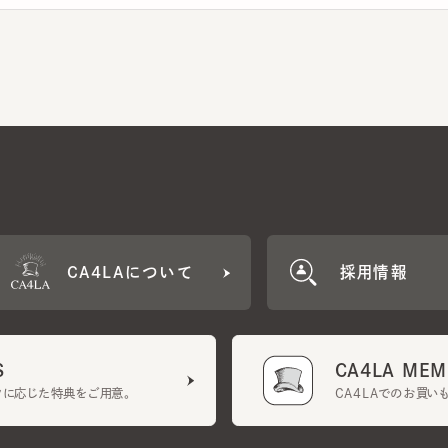
CA4LAについて
採用情報
CA4LA MEMB
に応じた特典をご用意。
CA4LAでのお買いものを