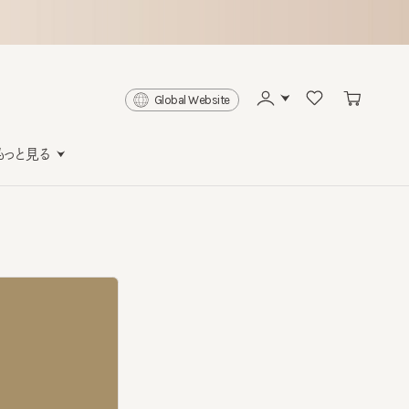
Global Website
と見る