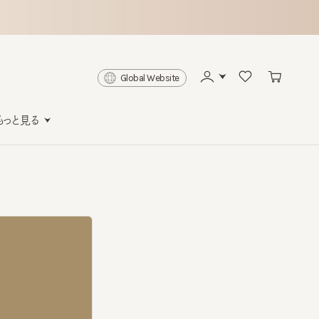
Global Website
と見る