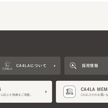
CA4LAについて
採用情報
CA4LA MEMB
に応じた特典をご用意。
CA4LAでのお買いものを