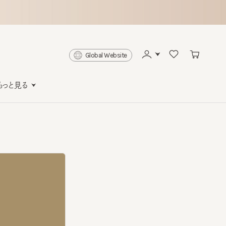
Global Website
と見る