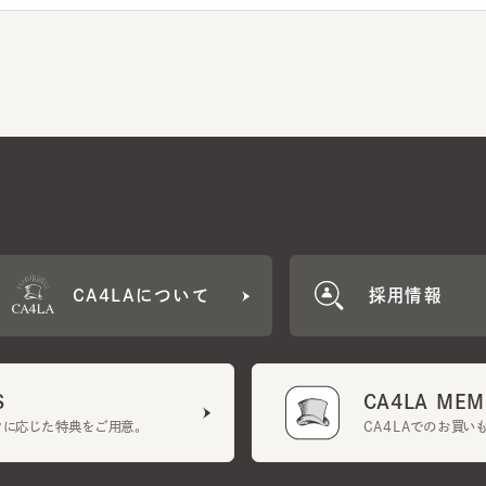
CA4LAについて
採用情報
CA4LA MEMB
に応じた特典をご用意。
CA4LAでのお買いものを