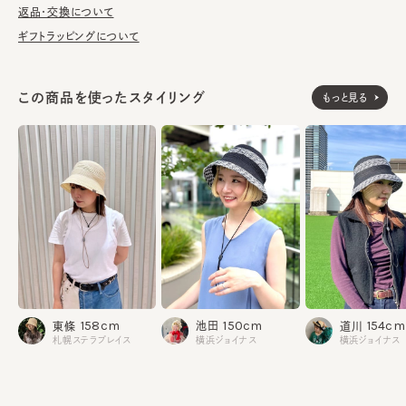
返品・交換について
※サイズ調節スベリ仕様（サイズを小さくする際は、調節テープを
ギフトラッピングについて
まっすぐ引き出してください。逆向きに引っ張るとスベリを破損する
可能性がございます。）
この商品を使ったスタイリング
もっと見る
本体：紙80% ポリエステル20%
素材
部分：アクリル100%
made in JAPAN
生産国
150cm
158cm
154cm
池田
東條
道川
横浜ジョイナス
札幌ステラプレイス
横浜ジョイナス