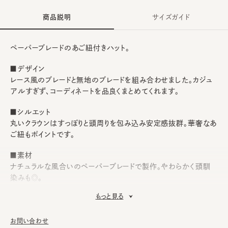
商品説明
サイズガイド
ペーパーブレードのあご紐付きハット。
■デザイン
レース風のブレードと無地のブレードを組み合わせました。カジュ
アルすぎず、コーディネートを品良くまとめてくれます。
■シルエット
丸いクラウンはすっぽりと頭周りを包み込み安定感抜群。華奢なあ
ご紐もポイントです。
■素材
ナチュラルな風合いのペーパーブレードで製作。やわらかく頭馴
染みも◎。
もっと見る
■お手入れ方法
洗濯不可。汚れにつきましては、帽子が汚れてしまう前の対策と
して、汗止めのハットライナーのお勧めしております。
お問い合わせ