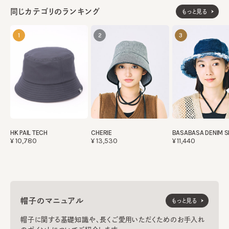
同じカテゴリのランキング
もっと見る
1
2
3
HK PAIL TECH
CHERIE
BASABASA DENIM 
¥10,780
¥13,530
¥11,440
帽子のマニュアル
もっと見る
帽子に関する基礎知識や、長くご愛用いただくためのお手入れ