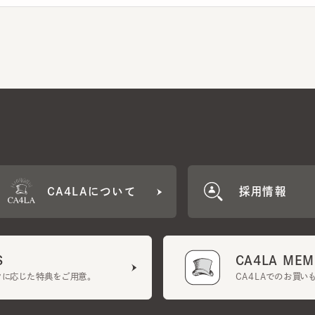
CA4LAについて
採用情報
CA4LA MEMB
に応じた特典をご用意。
CA4LAでのお買いものを