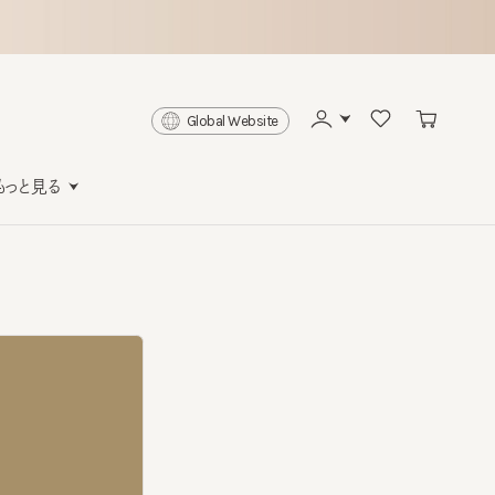
Global Website
と見る