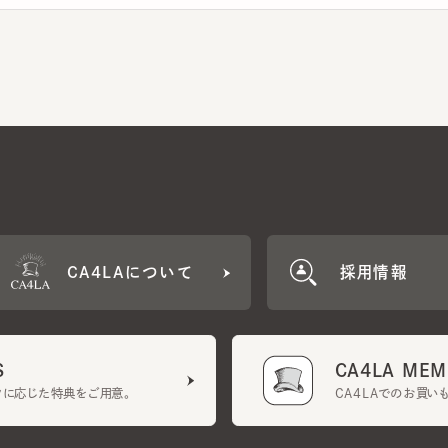
CA4LAについて
採用情報
CA4LA MEMB
に応じた特典をご用意。
CA4LAでのお買いものを