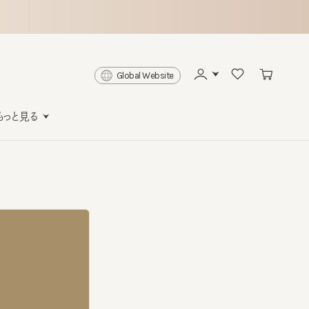
Global Website
と見る