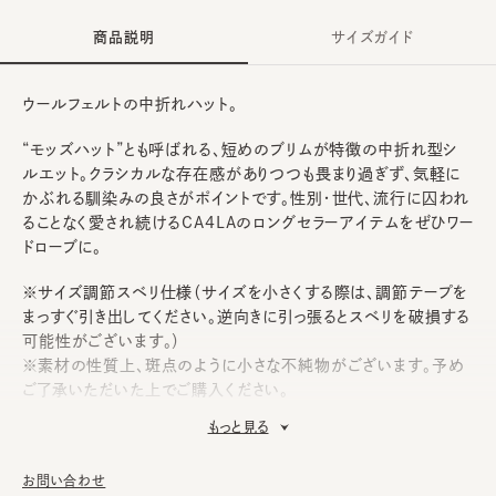
商品説明
サイズガイド
ウールフェルトの中折れハット。
“モッズハット”とも呼ばれる、短めのブリムが特徴の中折れ型シ
ルエット。クラシカルな存在感がありつつも畏まり過ぎず、気軽に
かぶれる馴染みの良さがポイントです。性別・世代、流行に囚われ
ることなく愛され続けるCA4LAのロングセラーアイテムをぜひワー
ドローブに。
※サイズ調節スベリ仕様（サイズを小さくする際は、調節テープを
まっすぐ引き出してください。逆向きに引っ張るとスベリを破損する
可能性がございます。）
※素材の性質上、斑点のように小さな不純物がございます。予め
ご了承いただいた上でご購入ください。
もっと見る
本体：ウール
素材
お問い合わせ
飾り部分：レーヨン100%