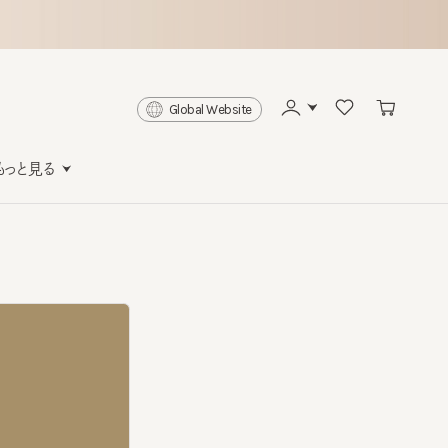
Global Website
と見る