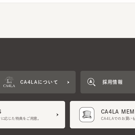
CA4LAについて
採用情報
CA4LA MEMB
に応じた特典をご用意。
CA4LAでのお買いものを