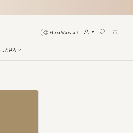
Global Website
と見る