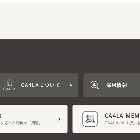
CA4LAについて
採用情報
CA4LA MEMB
に応じた特典をご用意。
CA4LAでのお買いものを