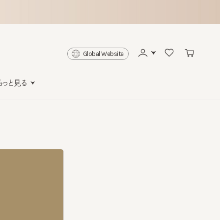
Global Website
と見る