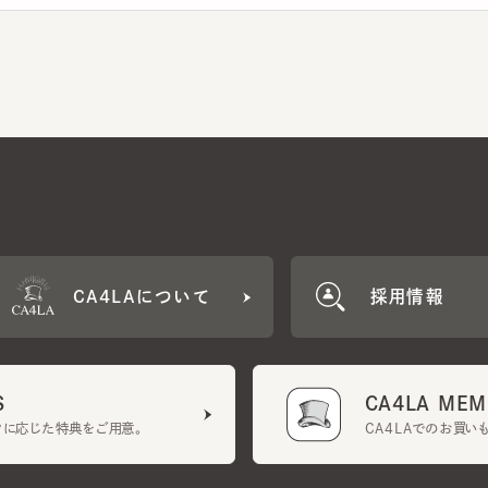
CA4LAについて
採用情報
CA4LA MEMB
に応じた特典をご用意。
CA4LAでのお買いものを