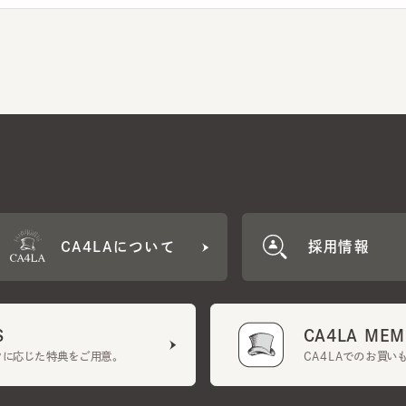
CA4LAについて
採用情報
CA4LA MEMB
に応じた特典をご用意。
CA4LAでのお買いものを