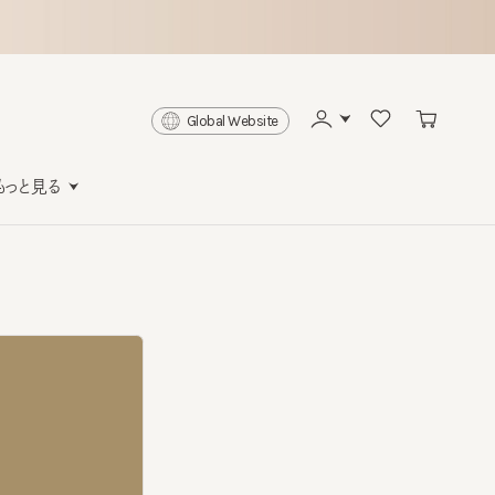
Global Website
と見る