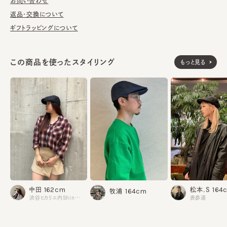
洗濯可能。洗うことにより風合いに多少の変化が起こります。お洗
お問い合わせ
濯の際は単独手洗いで洗濯後、形を整え陰干ししてください。
返品・交換について
ギフトラッピングについて
※サイズ調節スベリ仕様（サイズを小さくする際は、調節テープを
まっすぐ引き出してください。逆向きに引っ張るとスベリを破損する
可能性がございます。）
この商品を使ったスタイリング
もっと見る
※手洗いの際は付属のアテンションを必ずご参照ください。
表地：綿63% ポリエステル37%
素材
裏地：ポリエステル100%
made in JAPAN
生産国
162cm
164
中田
松本.S
164cm
牧浦
渋谷ヒカリエ内ShinQs
表参道