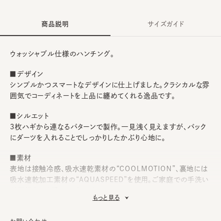
商品説明
サイズガイド
ウォッシャブル仕様のハンチング。
■デザイン
シンプルかつスマートなデザインに仕上げました。クラシカルな雰
囲気でコーディネートを上品に纏めてくれる逸品です。
■シルエット
3枚ハギから連なるパターンで製作。一見浅く見えますが、バック
にダーツを入れることでしっかりしたかぶり心地に。
■素材
表地は接触冷感、吸水速乾素材の“COOLMOTION”、裏地には
吸水速乾加工素材の“AQUASPEED”を使用。ご家庭での手洗い
が可能なのも嬉しいポイント。
もっと見る
■お手入れ方法