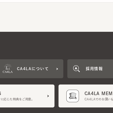
CA4LAについて
採用情報
CA4LA MEMB
に応じた特典をご用意。
CA4LAでのお買いものを