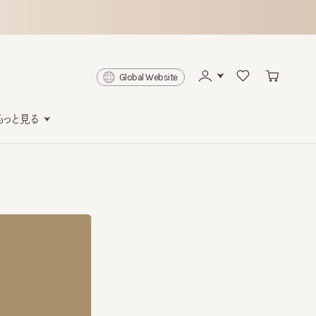
Global Website
と見る