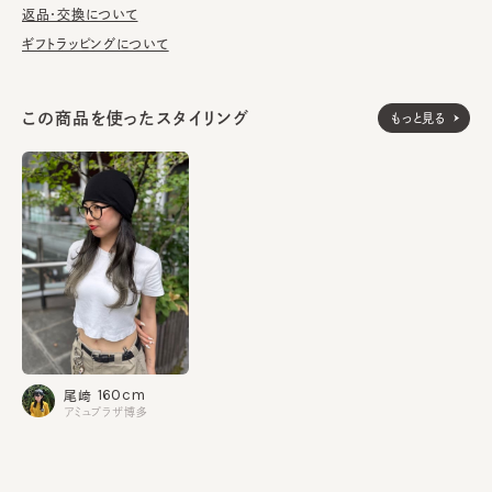
返品・交換について
ギフトラッピングについて
絹100%
素材
made in JAPAN
生産国
この商品を使ったスタイリング
もっと見る
160cm
尾﨑
アミュプラザ博多