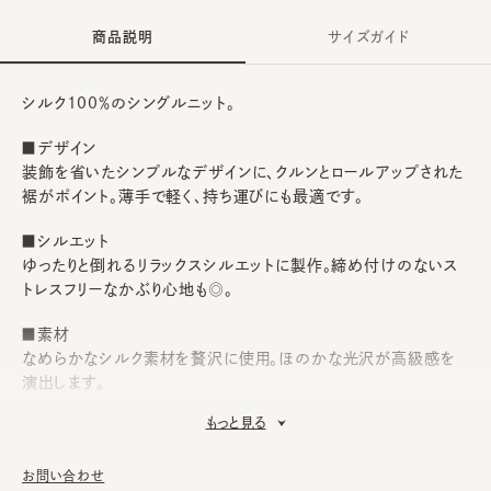
商品説明
サイズガイド
シルク100％のシングルニット。
■デザイン
装飾を省いたシンプルなデザインに、クルンとロールアップされた
裾がポイント。薄手で軽く、持ち運びにも最適です。
■シルエット
ゆったりと倒れるリラックスシルエットに製作。締め付けのないス
トレスフリーなかぶり心地も◎。
■素材
なめらかなシルク素材を贅沢に使用。ほのかな光沢が高級感を
演出します。
もっと見る
■お手入れ方法
洗濯不可。汚れにつきましては、帽子が汚れてしまう前の対策と
して、消臭・抗菌用のスプレーをお勧めしております。
お問い合わせ