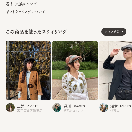
■お手入れ方法
返品・交換について
洗濯不可。汚れにつきましては、消臭・抗菌用のスプレーや、帽子
ギフトラッピングについて
が汚れてしまう前の対策として、汗止めのハットライナーのお勧め
しております。
この商品を使ったスタイリング
もっと見る
※サイズ調節スベリ仕様（サイズを小さくする際は、調節テープを
まっすぐ引き出してください。逆向きに引っ張るとスベリを破損する
可能性がございます。）
※柄の出方は個体差があります。
本体：ウール100%
素材
裏地：綿100%
made in JAPAN
生産国
152cm
154cm
171cm
三浦
道川
沼倉
京王百貨店新宿店
横浜ジョイナス
代官山