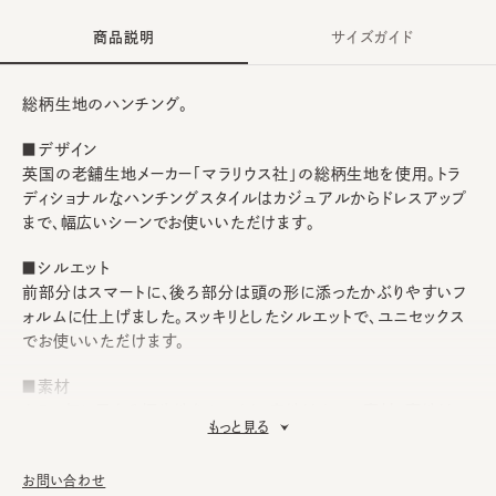
商品説明
サイズガイド
総柄生地のハンチング。
■デザイン
英国の老舗生地メーカー「マラリウス社」の総柄生地を使用。トラ
ディショナルなハンチングスタイルはカジュアルからドレスアップ
まで、幅広いシーンでお使いいただけます。
■シルエット
前部分はスマートに、後ろ部分は頭の形に添ったかぶりやすいフ
ォルムに仕上げました。スッキリとしたシルエットで、ユニセックス
でお使いいただけます。
■素材
カラー毎に異なる柄生地をセレクト。表地はウール素材、裏地はコ
もっと見る
ットン素材を採用。保温通気性に富み、快適なかぶり心地をキープ
します。
お問い合わせ